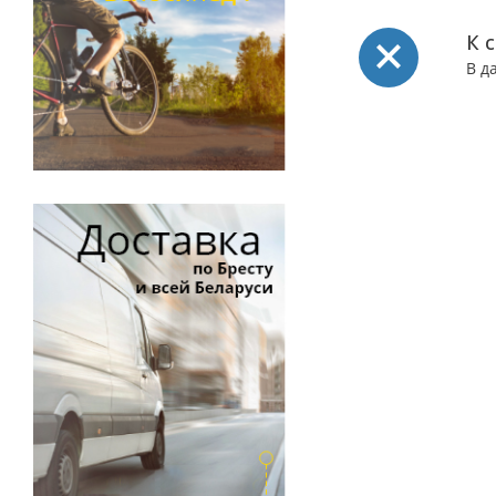
К 
В д