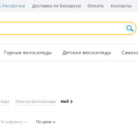
 Рассрочка
Доставка по Беларуси
Оплата
Контакты
Горные велосипеды
Детские велосипеды
Самок
ещё
педы
Электровелосипеды
По алфавиту
По цене