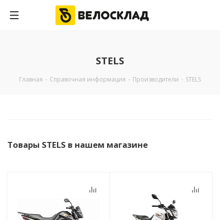
0
STELS
Главная
-
Справочная информация
-
Производители
-
STELS
Товары STELS в нашем магазине