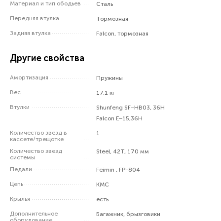
Материал и тип ободьев
Сталь
Передняя втулка
Тормозная
Задняя втулка
Falcon, тормозная
Другие свойства
Амортизация
Пружины
Вес
17,1 кг
Втулки
Shunfeng SF–HB03, 36H
Falcon E–15,36H
Количество звезд в
1
кассете/трещотке
Количество звезд
Steel, 42T, 170 мм
системы
Педали
Feimin , FP-804
Цепь
KMC
Крылья
есть
Дополнительное
Багажник, брызговики
оборудование