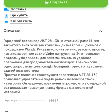
Под заказ
Доставка
Где купить
Как оплатить
Описание
Городской велосипед AIST 28-130 на стальной раме Hi-ten
закрытого типа оснащен колесами диаметром 28 дюймов с
покрышками Wanda. Рулевая колонка регулируется по высоте,
как и комфортное седло Vader на пружинах. Это позволяет
владельцу подобрать для себя максимально удобное
положение для продолжительных поездок. Трансмиссия
односкоростная (синглспид). Передний тормоз отсутствует,
задний ножного типа.
Простая и понятная конструкция велосипеда AIST 28-130
позволяет управлять им людям разной половозрастной
категории. Он надежен, практичен и прочен, что в очередной
раз доказывает высокую планку бренда с многолетней
историей.
Артикул
69397