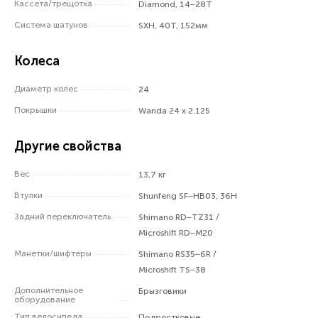
Кассета/трещотка
Diamond, 14–28T
Система шатунов
SXH, 40T, 152мм
Колеса
Диаметр колес
24
Покрышки
Wanda 24 x 2.125
Другие свойства
Вес
13,7 кг
Втулки
Shunfeng SF–HB03, 36H
Задний переключатель
Shimano RD–TZ31 /
Microshift RD–M20
Манетки/шифтеры
Shimano RS35–6R /
Microshift TS–38
Дополнительное
Брызговики
оборудование
Тип велосипеда
Подростковые